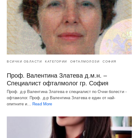
ВСИЧКИ ОБЛАСТИ
КАТЕГОРИИ
ОФТАЛМОЛОЗИ
СОФИЯ
Проф. Валентина Златева д.м.н. –
Специалист офталмолог гр. София
Проф. д-р Валентина Златева е специалист по Очни болести -
офтамолог. Проф. д-р Валентина Златева е един от най-
опитните и…
Read More