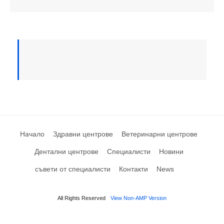
Начало
Здравни центрове
Ветеринарни центрове
Дентални центрове
Специалисти
Новини
съвети от специалисти
Контакти
News
All Rights Reserved
View Non-AMP Version