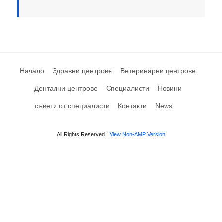
Начало
Здравни центрове
Ветеринарни центрове
Дентални центрове
Специалисти
Новини
съвети от специалисти
Контакти
News
All Rights Reserved
View Non-AMP Version