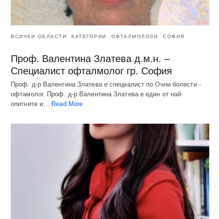
ВСИЧКИ ОБЛАСТИ
КАТЕГОРИИ
ОФТАЛМОЛОЗИ
СОФИЯ
Проф. Валентина Златева д.м.н. –
Специалист офталмолог гр. София
Проф. д-р Валентина Златева е специалист по Очни болести -
офтамолог. Проф. д-р Валентина Златева е един от най-
опитните и…
Read More