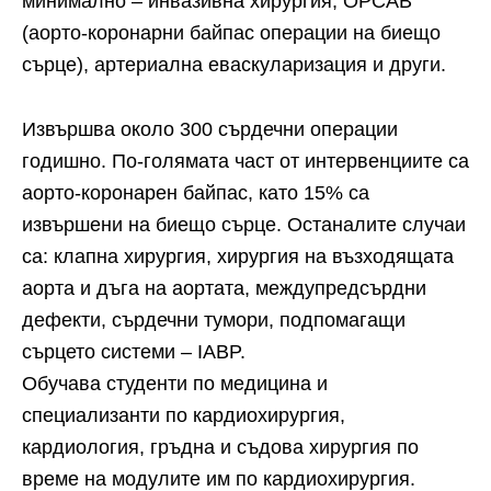
минимално – инвазивна хирургия, ОРСАВ
(аорто-коронарни байпас операции на биещо
сърце), артериална еваскуларизация и други.
Извършва около 300 сърдечни операции
годишно. По-голямата част от интервенциите са
аорто-коронарен байпас, като 15% са
извършени на биещо сърце. Останалите случаи
са: клапна хирургия, хирургия на възходящата
аорта и дъга на аортата, междупредсърдни
дефекти, сърдечни тумори, подпомагащи
сърцето системи – IABP.
Обучава студенти по медицина и
специализанти по кардиохирургия,
кардиология, гръдна и съдова хирургия по
време на модулите им по кардиохирургия.