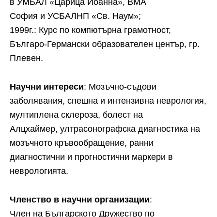
в УМБАЛ «Царица Йоанна», ВМА
София и УСБАЛНП «Св. Наум»;
1999г.: Курс по компютърна грамотност,
Българо-Германски образователен център, гр.
Плевен.
Научни интереси
: Мозъчно-съдови
заболявания, спешна и интензивна неврология,
мултиплена склероза, болест на
Алцхаймер, ултрасонографска диагностика на
мозъчното кръвообращение, ранни
диагностични и прогностични маркери в
неврологията.
Членство в научни организации
:
Член на Българското Дружество по