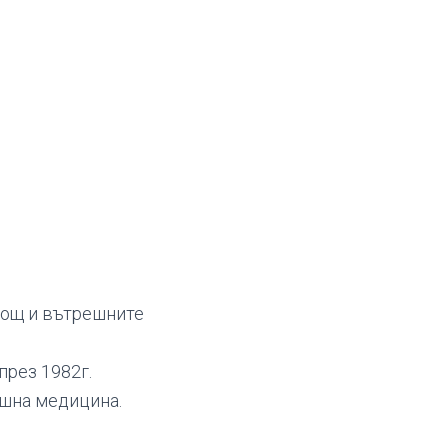
мощ и вътрешните
през 1982г.
ешна медицина.