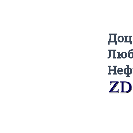
Доц
Люб
Неф