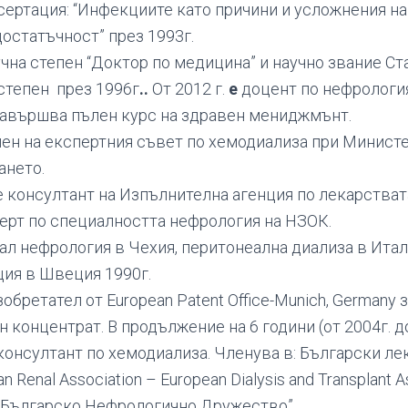
ертация: “Инфекциите като причини и усложнения на
остатъчност” през 1993г.
чна степен “Доктор по медицина” и научно звание Ст
 степен през 1996г
..
От 2012 г.
е
доцент по нефрологи
завършва пълен курс на здравен мениджмънт.
член на експертния съвет по хемодиализа при Минист
ането.
е консултант на Изпълнителна агенция по лекарстват
ерт по специалността нефрология на НЗОК.
л нефрология в Чехия, перитонеална диализа в Итал
ия в Швеция 1990г.
зобретател от European Patent Office-Munich, Germany 
 концентрат. В продължение на 6 години (от 2004г. до
онсултант по хемодиализа. Членува в: Български ле
n Renal Association – European Dialysis and Transplant As
 „Българско Нефрологично Дружество”,