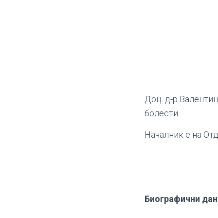
Доц. д-р Валенти
болести.
Началник е на От
Биографични дан