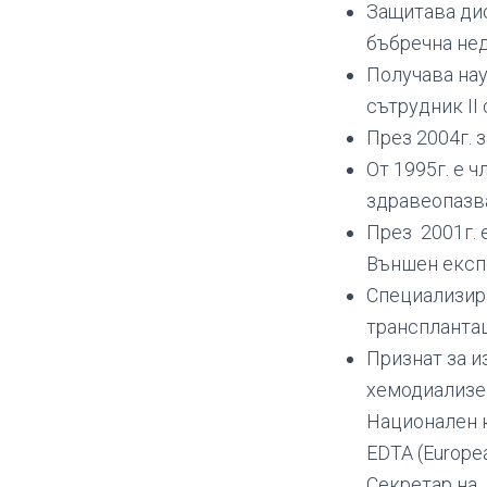
Защитава дис
бъбречна нед
Получава нау
сътрудник ІІ
През 2004г. 
От 1995г. е 
здравеопазв
През 2001г. 
Външен експ
Специализира
трансплантац
Признат за и
хемодиализен
Национален к
EDTA (Europea
Секретар на