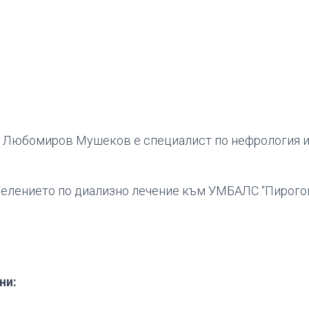
н Любомиров Мушеков е специалист по нефрология 
делението по диализно лечение към УМБАЛС “Пирогов
ни: