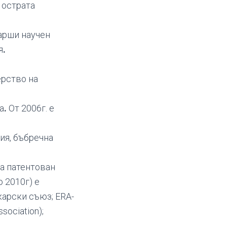
 острата
арши научен
я
.
ерство на
а
.
От 2006г. е
ия, бъбречна
за патентован
 2010г) е
карски съюз; ERA-
sociation);