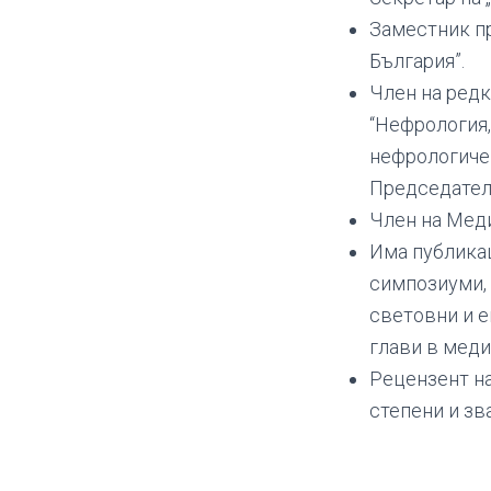
Заместник п
България”.
Член на редк
“Нефрология,
нефрологиче
Председател 
Член на Мед
Има публика
симпозиуми, 
световни и е
глави в меди
Рецензент на
степени и зв