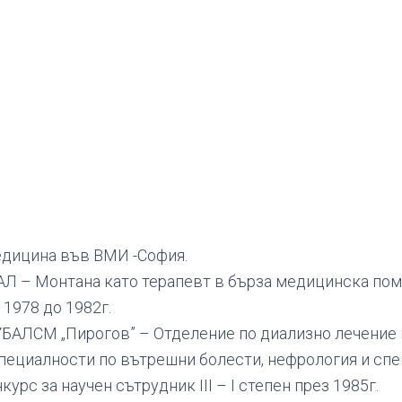
дицина във ВМИ -София.
АЛ – Монтана като терапевт в бърза медицинска по
 1978 до 1982г.
БАЛСМ „Пирогов” – Отделение по диализно лечение 
пециалности по вътрешни болести, нефрология и сп
урс за научен сътрудник ІІІ – І степен през 1985г.