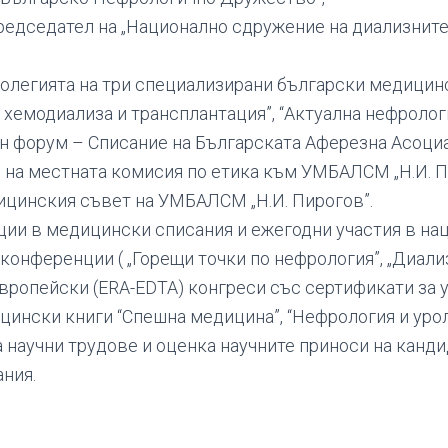
редседател на „Национално сдружение на диализните
олегията на три специализирани български медицин
 хемодиализа и трансплантация”, “Актуална нефролог
н форум – Списание на Българската Аферезна Асоциа
на местната комисия по етика към УМБАЛСМ „Н.И. Пи
ицинския съвет на УМБАЛСМ „Н.И. Пирогов”.
ции в медицински списания и ежегодни участия в на
конференции ( „Горещи точки по нефрология”, „Диализ
вропейски (ERA-EDTA) конгреси със сертификати за у
цински книги “Спешна медицина”, “Нефрология и уроло
 научни трудове и оценка научните приноси на канди
ания.