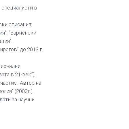
 специалисти в
ски списания:
ия”, ”Варненски
ция”.
рогов” до 2013 г.
ционални
ата в 21-век”),
частие. Автор на
гия” (2003г.).
дати за научни