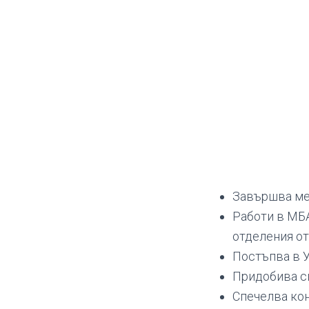
Завършва ме
Работи в МБ
отделения от
Постъпва в У
Придобива с
Спечелва конк