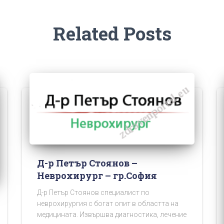
Related Posts
Д-р Петър Стоянов –
Неврохирург – гр.София
Д-р Петър Стоянов специалист по
неврохирургия с богат опит в областта на
медицината. Извършва диагностика, лечение