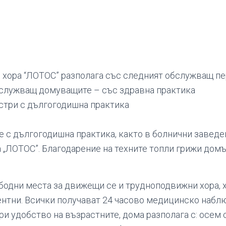
 хора “ЛОТОС” разполага със следният обслужващ пе
бслужващ домуващите – със здравна практика
стри с дългогодишна практика
е с дългогодишна практика, както в болнични заведен
а „ЛОТОС”. Благодарение на техните топли грижи дом
бодни места за движещи се и трудноподвижни хора, х
ентни. Всички получават 24 часово медицинско наблю
ри удобство на възрастните, дома разполага с: осем с