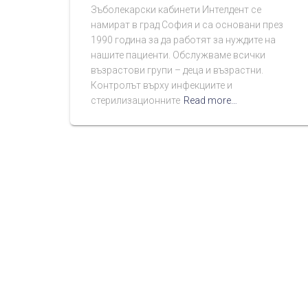
Зъболекарски кабинети Интелдент се
намират в град София и са основани през
1990 година за да работят за нуждите на
нашите пациенти. Обслужваме всички
възрастови групи – деца и възрастни.
Контролът върху инфекциите и
стерилизационните
Read more…