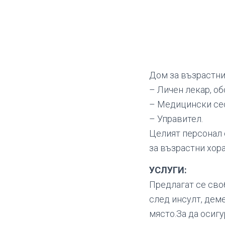
Дом за възрастни
– Личен лекар, о
– Медицински се
– Управител.
Целият персонал 
за възрастни хор
УСЛУГИ:
Предлагат се сво
след инсулт, дем
място.За да осигу