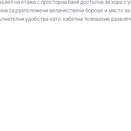
възел на етажа с просторна баня достъпна за хора с 
ина са разположени величествени борове и място за 
ълнителни удобства като: кабелна телевизия, развлеч