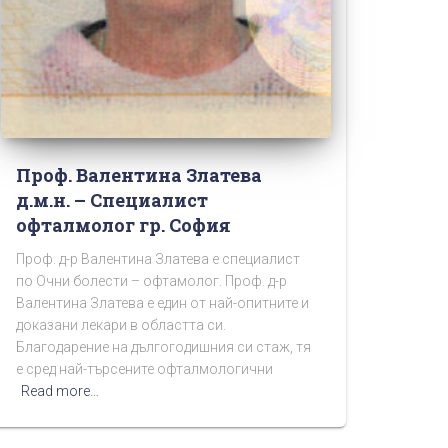
Проф. Валентина Златева
д.м.н. – Специалист
офталмолог гр. София
Проф. д-р Валентина Златева е специалист
по Очни болести – офтамолог. Проф. д-р
Валентина Златева е един от най-опитните и
доказани лекари в областта си.
Благодарение на дългогодишния си стаж, тя
е сред най-търсените офталмологични
Read more…