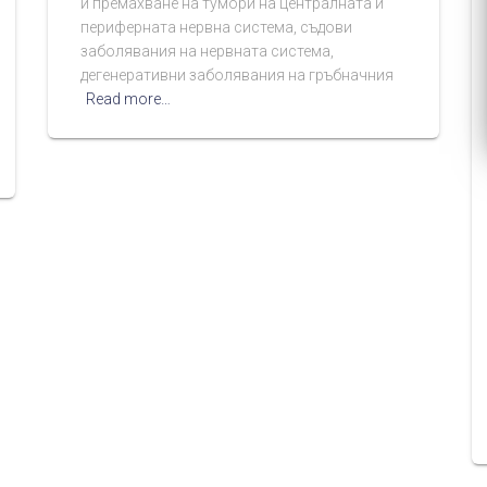
и премахване на тумори на централната и
периферната нервна система, съдови
заболявания на нервната система,
дегенеративни заболявания на гръбначния
Read more…