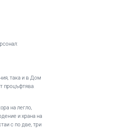
рсонал:
ия, така и в Дом
ът процъфтява.
ора на легло,
дение и храна на
таи с по две, три