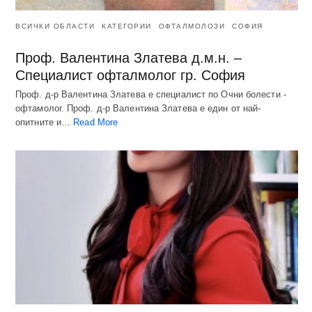
ВСИЧКИ ОБЛАСТИ
КАТЕГОРИИ
ОФТАЛМОЛОЗИ
СОФИЯ
Проф. Валентина Златева д.м.н. –
Специалист офталмолог гр. София
Проф. д-р Валентина Златева е специалист по Очни болести -
офтамолог. Проф. д-р Валентина Златева е един от най-
опитните и…
Read More