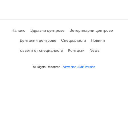
Начало
Здравни центрове
Ветеринарни центрове
Дентални центрове
Специалисти
Новини
съвети от специалисти
Контакти
News
All Rights Reserved
View Non-AMP Version