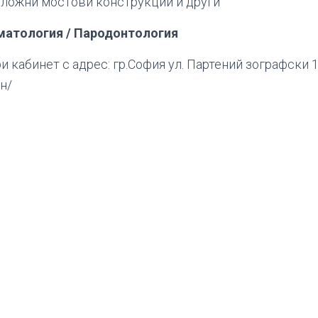
сложни мостови конструкции и други
оматология / Пародонтология
и кабинет с адрес: гр.София ул. Партений зографски 1
н/