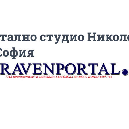
тално студио Никол
 София