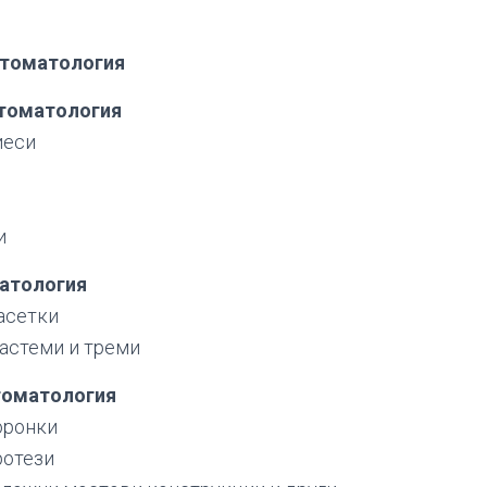
стоматология
стоматология
иеси
и
матология
асетки
иастеми и треми
томатология
оронки
ротези