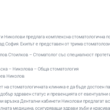
ти Николови предлага комплексна стоматологична п
ад София. Екипът е представен от трима стоматолози
олов Стоилков – Стоматолог със специалност протет
вска – Николова – Обща стоматология
чев Николов
т на стоматологичната клиника е да бъде достоен п
 добър здравен статус и превенцията от евентуални
ази връзка Дентални кабинети Николови предлагат вс
алната медицина, осигуряващи здрави зъби и красива