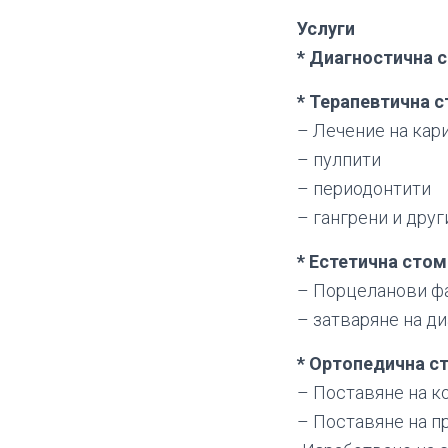
Услуги
* Диагностична 
* Терапевтична 
– Лечение на кар
– пулпити
– периодонтити
– гангрени и друг
* Естетична сто
– Порцеланови ф
– затваряне на д
* Ортопедична с
– Поставяне на к
– Поставяне на п