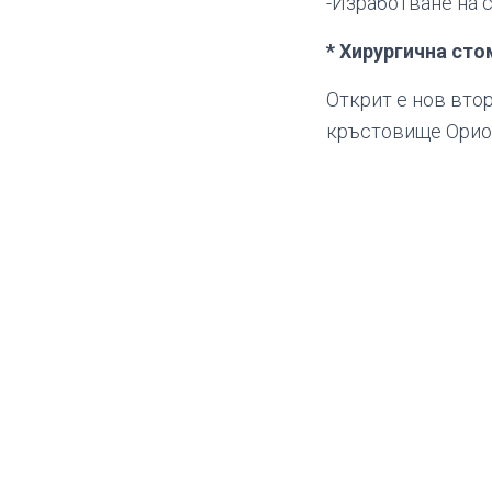
-Изработване на 
* Хирургична ст
Открит е нов втор
кръстовище Орио