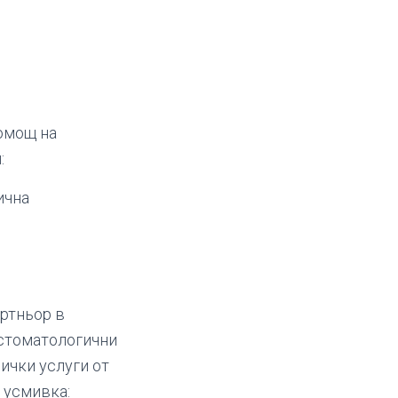
омощ на
:
ична
артньор в
 стоматологични
ички услуги от
 усмивка: