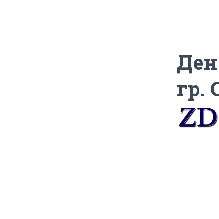
Ден
гр.