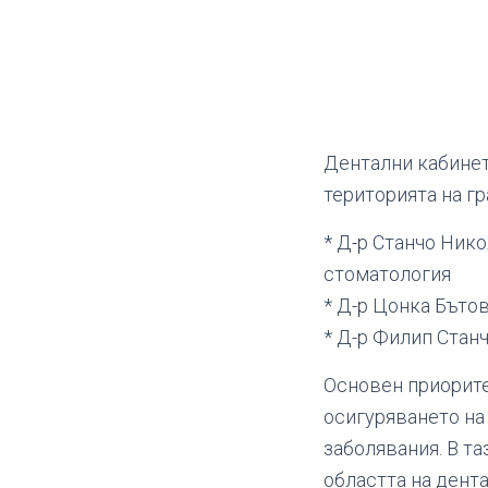
Дентални кабине
територията на гр
* Д-р Станчо Ник
стоматология
* Д-р Цонка Бъто
* Д-р Филип Стан
Основен приорите
осигуряването на
заболявания. В т
областта на дент