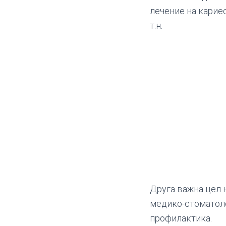
лечение на кариес
т.н.
Друга важна цел 
медико-стоматоло
профилактика.