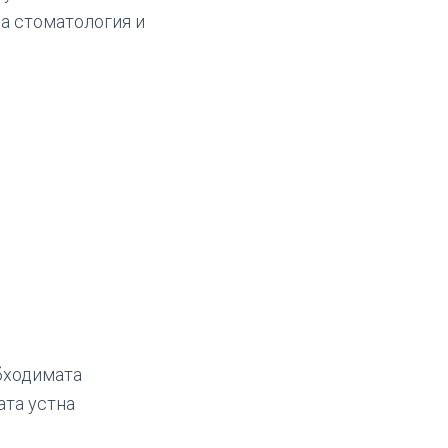
на стоматология и
обходимата
ата устна