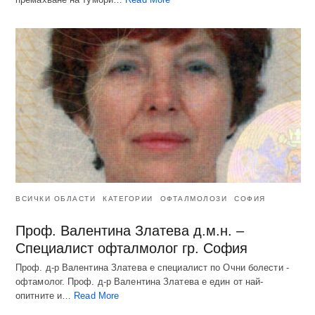
ВСИЧКИ ОБЛАСТИ
КАТЕГОРИИ
ОФТАЛМОЛОЗИ
СОФИЯ
Проф. Валентина Златева д.м.н. –
Специалист офталмолог гр. София
Проф. д-р Валентина Златева е специалист по Очни болести -
офтамолог. Проф. д-р Валентина Златева е един от най-
опитните и…
Read More