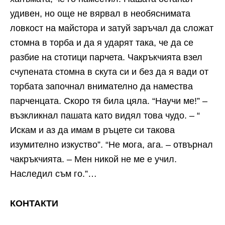
удивен, но още не вярвал в необяснимата
ловкост на майстора и затуй заръчал да сложат
стомна в торба и да я ударят така, че да се
разбие на стотици парчета. Чакръкчията взел
счупената стомна в скута си и без да я вади от
торбата започнал внимателно да намества
парченцата. Скоро тя била цяла. “Научи ме!” –
възкликнал пашата като видял това чудо. – “
Искам и аз да имам в ръцете си такова
изумително изкуство”. “Не мога, ага. – отвърнал
чакръкчията. – Мен никой не ме е учил.
Наследил съм го.”…
КОНТАКТИ