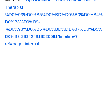
Web site:
https://www.facebook.com/Massage-
Therapist-
%D0%93%D0%B5%D0%BD%D0%B0%D0%B4%
D0%B8%D0%B9-
%D0%93%D0%B5%D0%BD%D1%87%D0%B5%
D0%B2-383424918526581/timeline/?
ref=page_internal