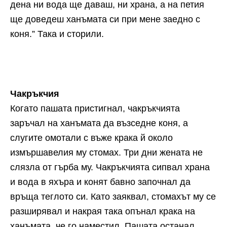
дена ни вода ще даваш, ни храна, а на петия
ще доведеш ханъмата си при мене заедно с
коня.” Така и сторили.
Чакръкчия
Когато пашата пристигнал, чакръкчията
заръчал на ханъмата да възседне коня, а
слугите омотали с въже крака й около
измършавелия му стомах. Три дни жената не
слязла от гърба му. Чакръкчията сипвал храна
и вода в яхъра и конят бавно започнал да
връща теглото си. Като заяквал, стомахът му се
разширявал и накрая така опънал крака на
ханъмата, че го наместил. Пашата останал