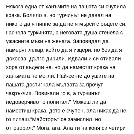
Някога една от ханъмите на пашата си счупила
крака. Боляло я, но турчинът не давал на
никого да я пипне за да не я мърси с ръцете си.
Гаснела туркинята, а неговата душа стенела с
ужасните мъки на жената. Заповядал да
намерят лекар, който да я изцери, но без да я
докосва. Дълго дирили. Идвали и си отивали
хора от къдели не, но да наместят крака на
ханъмата не могли. Най-сетне до ушите на
пашата достигнала мълвата за прочут
чакръкчия. Повикали го в, а турчинът
недоверчиво го попитал:” Можеш ли да
наместиш крака, дето е счупен, ала никак да не
го пипаш.”Майсторът се замислил, но
отговорил:” Мога, ага. Ала ти на коня си четири