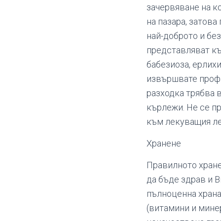
зачервяване на к
на пазара, затова
най-доброто и бе
представляват къ
бабезиоза, ерлихи
извършвате профи
разходка трябва 
кърлежи. Не се п
към лекуващия ле
Хранене
Правилното хране
да бъде здрав и 
пълноценна храна
(витамини и минер