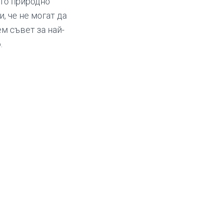
ето природно
, че не могат да
м съвет за най-
.