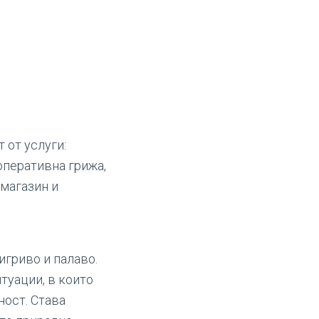
 от услуги:
оперативна грижа,
омагазин и
игриво и палаво.
туации, в които
ност. Става