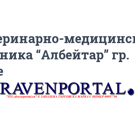
еринарно-медицинс
ника “Албейтар” гр.
е