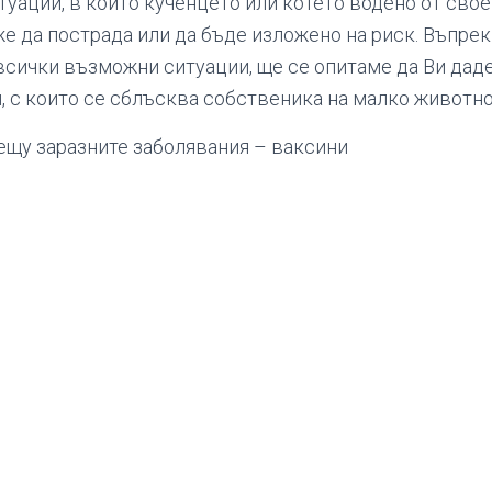
туации, в които кученцето или котето водено от сво
 да пострада или да бъде изложено на риск. Въпреки
всички възможни ситуации, ще се опитаме да Ви даде
, с които се сблъсква собственика на малко животно
щу заразните заболявания – ваксини