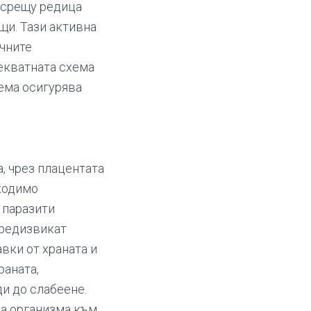
а срещу редица
щи. Тази активна
ичните
екватната схема
ема осигурява
а, чрез плацентата
ходимо
 паразити
предизвикат
вки от храната и
раната,
и до слабеене.
на организма към