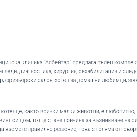
цинска клиника “Албейтар” предлага пълен комплект
егледи, диагностика, хирургия, рехабилитация и след
ар, фризьорски салон, хотел за домашни любимци, зо
котенце, както всички малки животни, е любопитно, 
ият си дом, то ще стане причина за възникване на си
да вземете правилно решение, това е голяма отговор