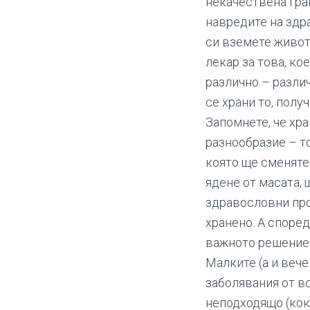
некачествена гра
навредите на здр
си вземете живот
лекар за това, ко
различно – различн
се храни то, полу
Запомнете, че хра
разнообразие – т
която ще сменяте
ядене от масата, 
здравословни про
хранено. А според
важното решение з
Малките (а и веч
заболявания от вс
неподходящо (кока