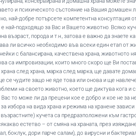
нулирана, консервирана и домашна храна можете зна
авето и психическото състояние на Вашия домашен 
но, най-добре потърсете компетентна консултация о
е е най-подходящо за Вас и Вашето животно. Всяко куч
а възраст, порода и т.н., затова е важно да знаете ка
чава ли всичко необходимо във всеки един етап от жи
нейки с балансирана, качествена храна, животното н
ова са импровизации, които много скоро ще Ви постав
 храна след храна, марка след марка, ще давате дом
ще се чудите защо не яде това или онова и ще навлеч
блеми на своето животно, което ще диктува кога и с
 Вас то може ли да прецени кое е добро и кое не за н
а избора на вида храна и режима на хранене зависи 
е възрастните) кучета са предразположени към гаст
якакво естетво – от смяна на храната, през изяждан
л, боклук, дори парче салам), до вирусни и бактериа