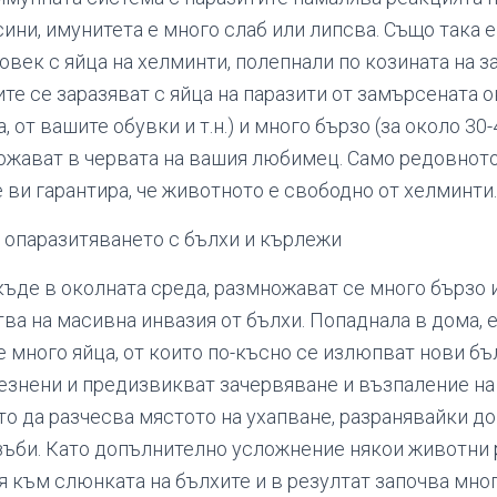
ини, имунитета е много слаб или липсва. Също така 
овек с яйца на хелминти, полепнали по козината на з
е се заразяват с яйца на паразити от замърсената о
, от вашите обувки и т.н.) и много бързо (за около 30-
ожават в червата на вашия любимец. Само редовнот
 ви гарантира, че животното е свободно от хелминти.
опаразитяването с бълхи и кърлежи
къде в околната среда, размножават се много бързо и
ва на масивна инвазия от бълхи. Попаднала в дома, 
 много яйца, от които по-късно се излюпват нови бъ
лезнени и предизвикват зачервяване и възпаление на
то да разчесва мястото на ухапване, разранявайки д
 зъби. Като допълнително усложнение някои животни
я към слюнката на бълхите и в резултат започва мно