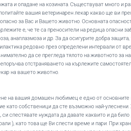
ожата и опадане на козината. Съществуват много и р
 попитайте вашия ветеринарен лекар какво ще ви пре
зопасно за Вас и Вашето животно. Основната опасност
рлежите е, че те са преносители на редица опасни за
оза, анаплазмоза и др. За да осигурите добра защита,
лактика редовно през определени интервали от вре
внимателно да се прегледа тялото на животното за на
репоръчва отстраняването на кърлежите самостоятел
кар на вашето животно.
не на вашия домашен любимец е едно от основните 
Вие като собственици да сте възможно най-улеснени.
, си спестявате нуждата да давате каквито и да било
али ), като това ще Ви спести време и пари. При хран