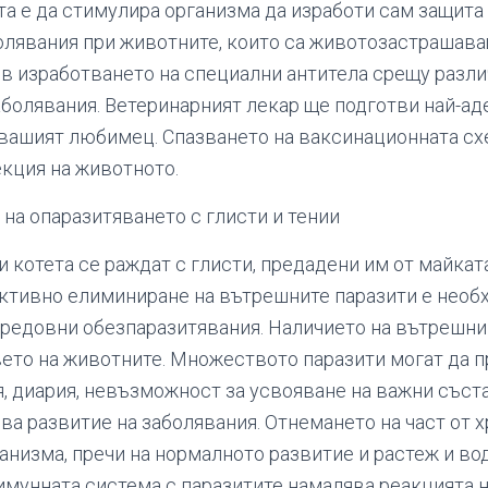
та е да стимулира организма да изработи сам защит
лявания при животните, които са животозастрашава
 в изработването на специални антитела срещу разл
аболявания. Ветеринарният лекар ще подготви най-ад
 вашият любимец. Спазването на ваксинационната сх
кция на животното.
на опаразитяването с глисти и тении
 котета се раждат с глисти, предадени им от майкат
ективно елиминиране на вътрешните паразити е необ
редовни обезпаразитявания. Наличието на вътрешни
ето на животните. Множеството паразити могат да 
я, диария, невъзможност за усвояване на важни съста
ва развитие на заболявания. Отнемането на част от х
анизма, пречи на нормалното развитие и растеж и вод
имунната система с паразитите намалява реакцията 