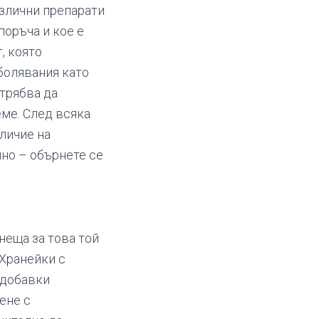
азлични препарати
поръча и кое е
, която
болявания като
 трябва да
ме. След всяка
личие на
но – обърнете се
неща за това той
 Хранейки с
 добавки
ене с