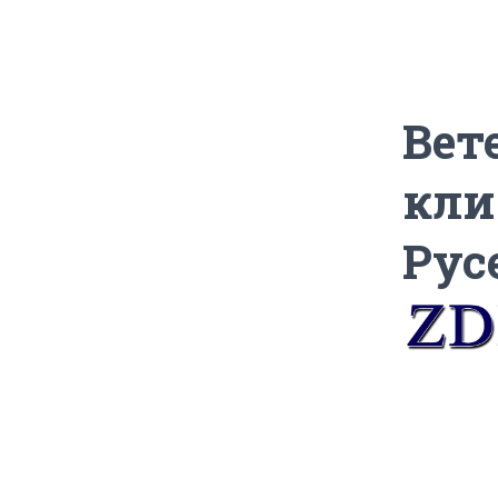
Вет
кли
Рус