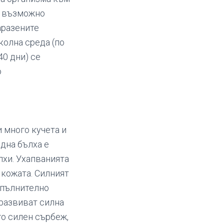
е възможно
аразените
колна среда (по
40 дни) се
о
 много кучета и
една бълха е
лхи. Ухапванията
 кожата. Силният
опълнително
 развиват силна
го силен сърбеж,