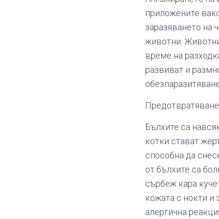
приложените вакс
заразяването на ч
животни. Животнит
време на разходка
развиват и размн
обезпаразитяване
Предотвратяване 
Бълхите са нався
котки стават жерт
способна да снесе
от бълхите са бо
сърбеж кара куче
кожата с нокти и
алергична реакци