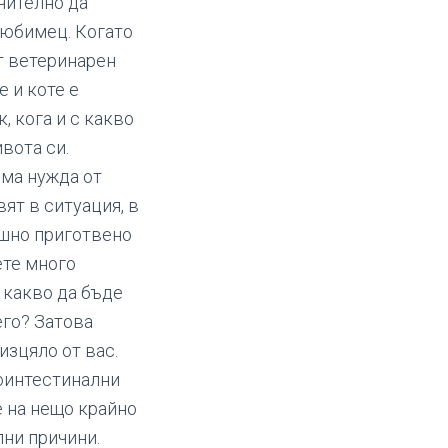
чително да
любимец. Когато
т ветеринарен
е и коте е
к, кога и с какво
вота си.
яма нужда от
ят в ситуация, в
ашно приготвено
ете много
 какво да бъде
его? Затова
изцяло от вас.
роинтестинални
е на нещо крайно
лни причини.