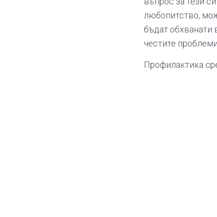
въпрос за тези си
любопитство, може
бъдат обхванати 
честите проблеми
Профилактика сре