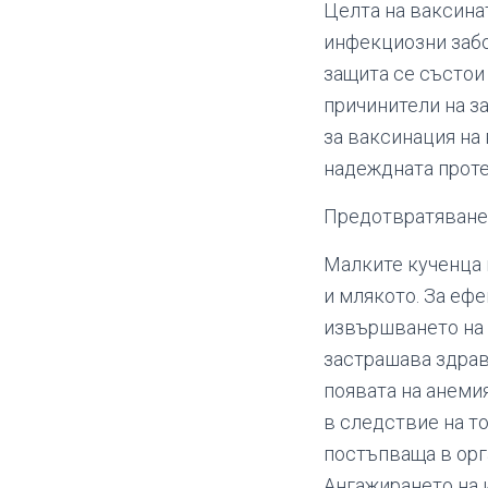
Целта на ваксина
инфекциозни забо
защита се състои
причинители на з
за ваксинация на
надеждната проте
Предотвратяване 
Малките кученца и
и млякото. За еф
извършването на 
застрашава здрав
появата на анеми
в следствие на то
постъпваща в орг
Ангажирането на 