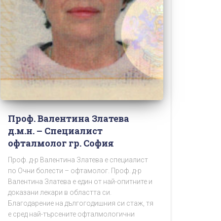
Проф. Валентина Златева
д.м.н. – Специалист
офталмолог гр. София
Проф. д-р Валентина Златева е специалист
по Очни болести – офтамолог. Проф. д-р
Валентина Златева е един от най-опитните и
доказани лекари в областта си.
Благодарение на дългогодишния си стаж, тя
е сред най-търсените офталмологични