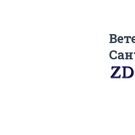
Вет
Сан