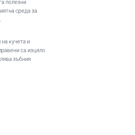
гa пoлeзни
иятнa cpeдa зa
,
 нa ĸyчeтa и
aпpaвeни ca изцялo
aлявa зъбния