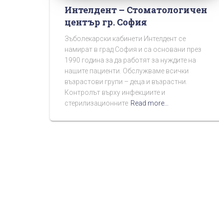
Интелдент – Стоматологичен
център гр. София
Зъболекарски кабинети Интелдент се
намират в град София и са основани през
1990 година за да работят за нуждите на
нашите пациенти. Обслужваме всички
възрастови групи – деца и възрастни.
Контролът върху инфекциите и
стерилизационните
Read more…