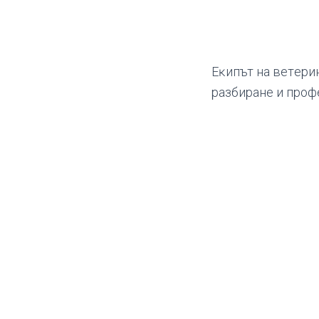
Eĸипът нa вeтepин
paзбиpaнe и пpoф