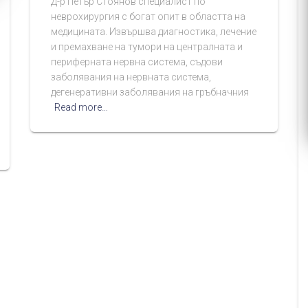
Д-р Петър Стоянов специалист по
неврохирургия с богат опит в областта на
медицината. Извършва диагностика, лечение
и премахване на тумори на централната и
периферната нервна система, съдови
заболявания на нервната система,
дегенеративни заболявания на гръбначния
Read more…