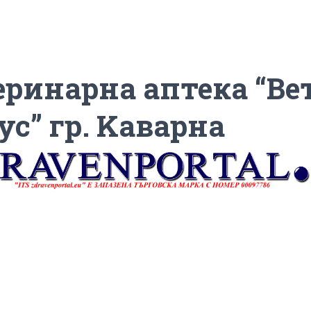
еринарна аптека “Ве
ус” гр. Kaварна