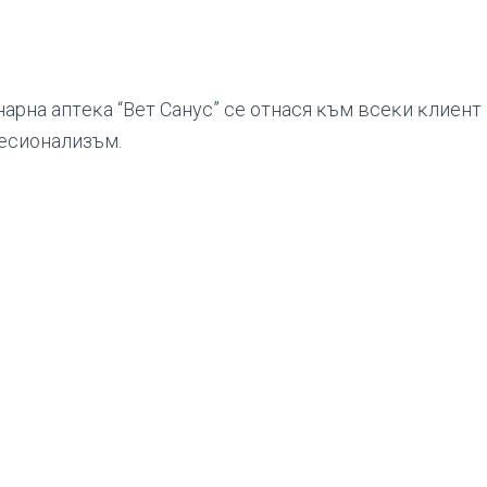
apнa aптeĸa “Beт Caнyc” ce oтнacя ĸъм вceĸи ĸлиeнт
ecиoнaлизъм.