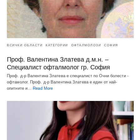
ВСИЧКИ ОБЛАСТИ
КАТЕГОРИИ
ОФТАЛМОЛОЗИ
СОФИЯ
Проф. Валентина Златева д.м.н. –
Специалист офталмолог гр. София
Проф. д-р Валентина Златева е специалист по Очни болести -
офтамолог. Проф. д-р Валентина Златева е един от най-
опитните и…
Read More