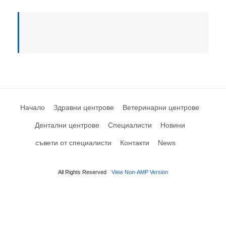
Начало
Здравни центрове
Ветеринарни центрове
Дентални центрове
Специалисти
Новини
съвети от специалисти
Контакти
News
All Rights Reserved
View Non-AMP Version