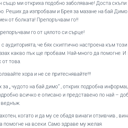
н също ми откриха подобно заболяване! Доста скъпи
оо. Реших да изпробвам и Брея за мазане на бай Димо
мен от болката! Препоръчвам го!!
Препоръчвам го от цялото си сърце!
 с аудиторията, че бях скиптично настроена към този
азах какво пък ще пробвам. Най-много да помогне. И 
 от това.
олзвайте хора и не се притеснявайте!!!
х за „ чудото на бай димо” , открих подробна информац
подробно всичко е описано и представено по най – до
 веднъж.
ахотен, когато и да му се обадя винаги отзивчив , вин
а помогне на всеки. Само здраве му желая.