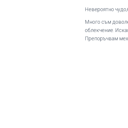
Невероятно чудо,
Много съм доволе
облекчение. Искам 
Препоръчвам мехл