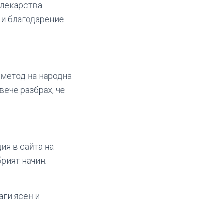
 лекарства
 и благодарение
 метод на народна
вече разбрах, че
ия в сайта на
брият начин.
аги ясен и