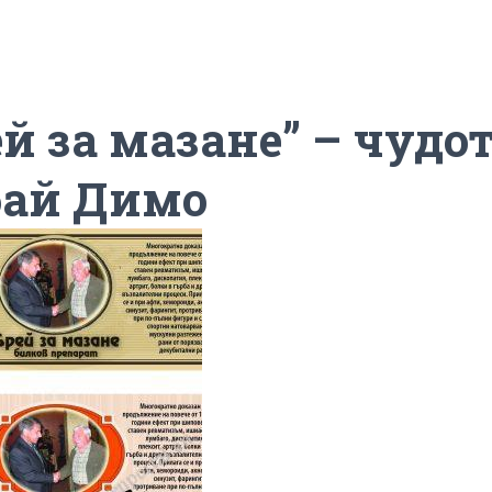
ей за мазане” – чудо
бай Димо