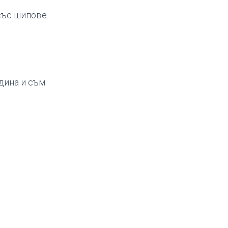
със шипове.
одина и съм