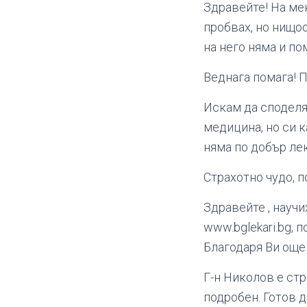
Здравейте! На ме
пробвах, но нищо
на него няма и по
Веднага помага! 
Искам да споделя
медицина, но си к
няма по добър лек
Страхотно чудо, п
Здравейте , научи
www.bglekari.bg, 
Благодаря Ви още
Г-н Николов е стр
подробен. Готов д