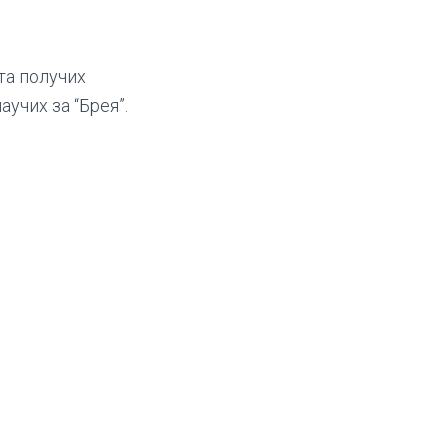
та получих
аучих за “Брея”.