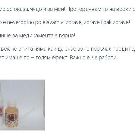
о се оказа, чудо и за мен! Препоръчвам го на всеки 
 e neveroqtno pojelavam vi zdrave, zdrave i pak zdrave!
 пише за медикамента е вярно!
век не опита няма как да знае аз го поръчах преди г
т имаше по – голям ефект. Важно е, че работи.