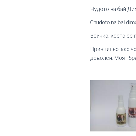
Чудото на бай Дим
Chudoto na bai dimo
Всичко, което се
Принципно, ако чо
доволен. Моят бра