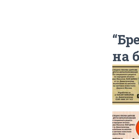
“Бр
на 