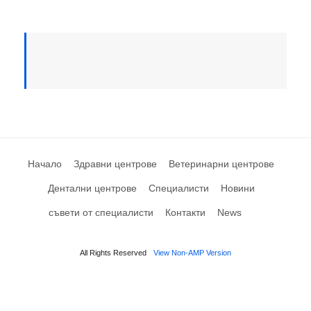
Начало
Здравни центрове
Ветеринарни центрове
Дентални центрове
Специалисти
Новини
съвети от специалисти
Контакти
News
All Rights Reserved
View Non-AMP Version