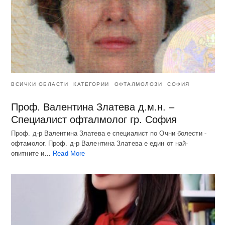
ВСИЧКИ ОБЛАСТИ
КАТЕГОРИИ
ОФТАЛМОЛОЗИ
СОФИЯ
Проф. Валентина Златева д.м.н. –
Специалист офталмолог гр. София
Проф. д-р Валентина Златева е специалист по Очни болести -
офтамолог. Проф. д-р Валентина Златева е един от най-
опитните и…
Read More