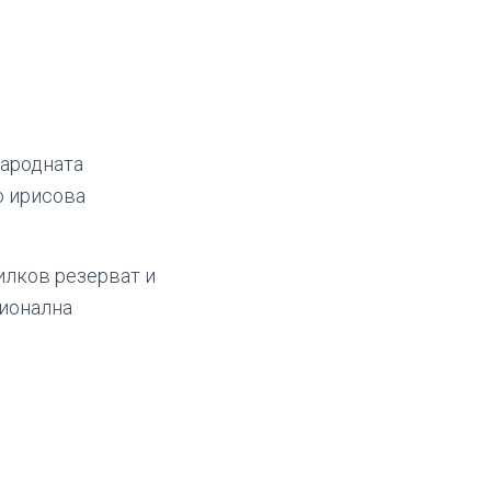
народната
о ирисова
билков резерват и
ционална