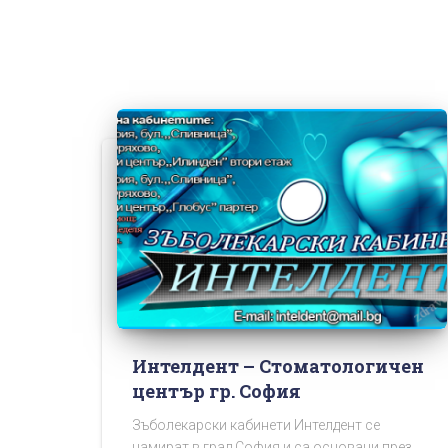
Интелдент – Стоматологичен
център гр. София
Зъболекарски кабинети Интелдент се
намират в град София и са основани през