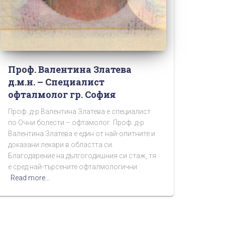
Проф. Валентина Златева
д.м.н. – Специалист
офталмолог гр. София
Проф. д-р Валентина Златева е специалист
по Очни болести – офтамолог. Проф. д-р
Валентина Златева е един от най-опитните и
доказани лекари в областта си.
Благодарение на дългогодишния си стаж, тя
е сред най-търсените офталмологични
Read more…