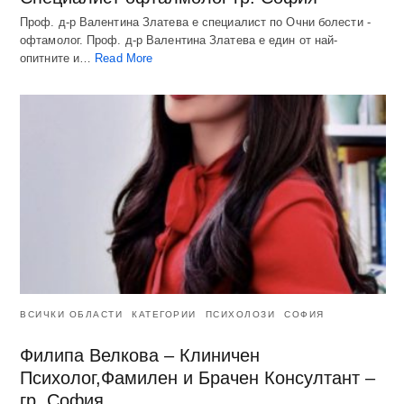
Проф. д-р Валентина Златева е специалист по Очни болести -
офтамолог. Проф. д-р Валентина Златева е един от най-
опитните и…
Read More
ВСИЧКИ ОБЛАСТИ
КАТЕГОРИИ
ПСИХОЛОЗИ
СОФИЯ
Филипа Велкова – Клиничен
Психолог,Фамилен и Брачен Консултант –
гр. София