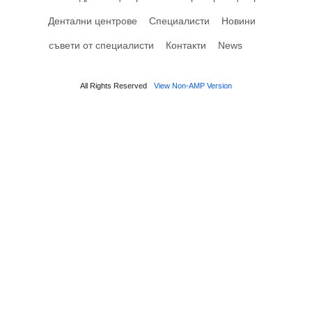
Дентални центрове
Специалисти
Новини
съвети от специалисти
Контакти
News
All Rights Reserved
View Non-AMP Version