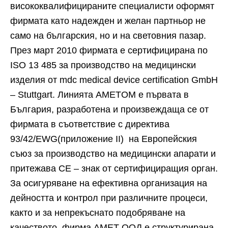
висококвалифицираните специалисти оформят
фирмата като надежден и желан партньор не
само на българския, но и на световния пазар.
През март 2010 фирмата е сертифицирана по
ISO 13 485 за производство на медицински
изделия от mdc medical device certification GmbH
– Stuttgart. Линията AMETOM е първата в
България, разработена и произвеждаща се от
фирмата в съответствие с директива
93/42/EWG(приложение II) на Европейския
съюз за производство на медицински апарати и
притежава CE – знак от сертифициращия орган.
За осигуряване на ефективна организация на
дейността и контрол при различните процеси,
както и за непрекъснато подобряване на
качеството, фирма АМЕТ ООД е структурирана