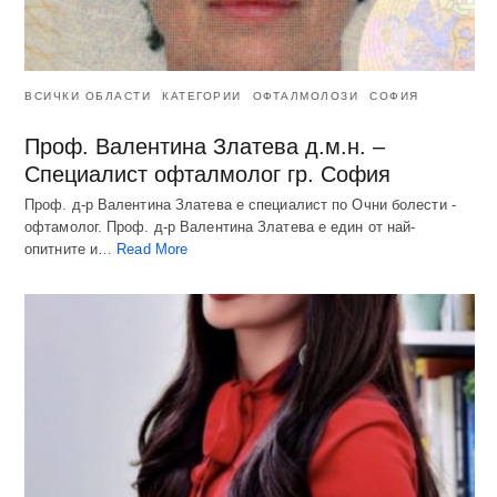
ВСИЧКИ ОБЛАСТИ
КАТЕГОРИИ
ОФТАЛМОЛОЗИ
СОФИЯ
Проф. Валентина Златева д.м.н. –
Специалист офталмолог гр. София
Проф. д-р Валентина Златева е специалист по Очни болести -
офтамолог. Проф. д-р Валентина Златева е един от най-
опитните и…
Read More