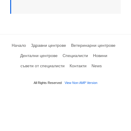
Начало
Здравни центрове
Ветеринарни центрове
Дентални центрове
Специалисти
Новини
съвети от специалисти
Контакти
News
All Rights Reserved
View Non-AMP Version